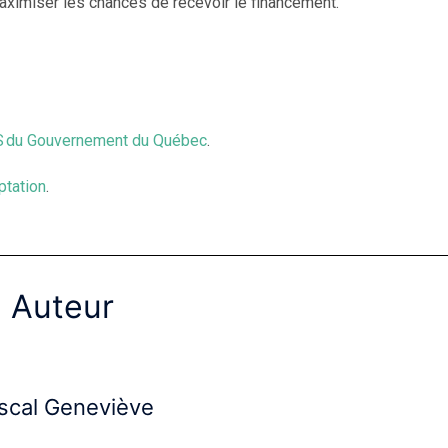
ximiser les chances de recevoir le financement.
 du Gouvernement du Québec
.
ptation
.
Auteur
scal Geneviève