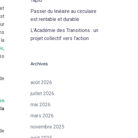
Tapio
et
Passer du linéaire au circulaire
st
est rentable et durable
ur
L’Académie des Transitions : un
ns
projet collectif vers l’action
la
le
,
ès
Archives
de
août 2026
juillet 2026
on
mai 2026
la
mars 2026
novembre 2025
de
août 2025