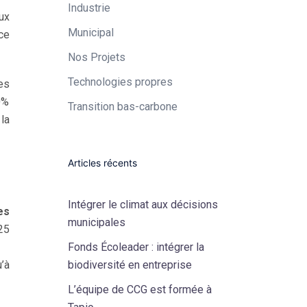
Industrie​
ux
Municipal​
ce
Nos Projets
Technologies propres​
es
0%
Transition bas-carbone
la
Articles récents
Intégrer le climat aux décisions
es
municipales
25
Fonds Écoleader : intégrer la
’à
biodiversité en entreprise
L’équipe de CCG est formée à