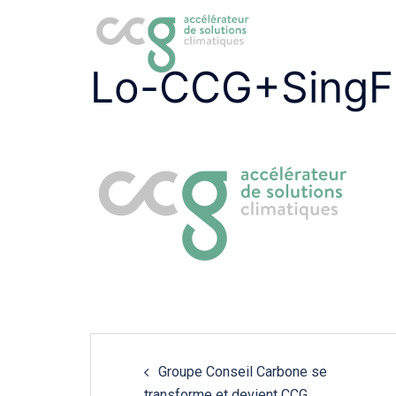
Aller
au
contenu
Lo-CCG+Sing
Navigation
Groupe Conseil Carbone se
de
transforme et devient CCG