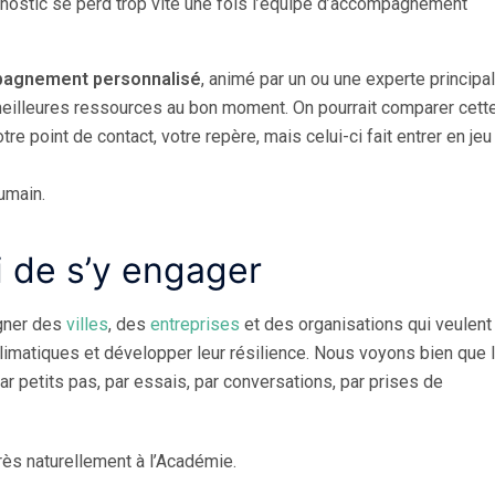
agnostic se perd trop vite une fois l’équipe d’accompagnement
agnement personnalisé
, animé par un ou une experte principa
 meilleures ressources au bon moment. On pourrait comparer cett
re point de contact, votre repère, mais celui-ci fait entrer en jeu
umain.
 de s’y engager
gner des
villes
, des
entreprises
et des organisations qui veulent
climatiques et développer leur résilience. Nous voyons bien que 
par petits pas, par essais, par conversations, par prises de
rès naturellement à l’Académie.