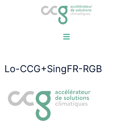
Aller
au
contenu
Lo-CCG+SingFR-RGB