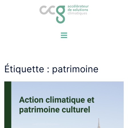
Aller
au
contenu
Étiquette :
patrimoine