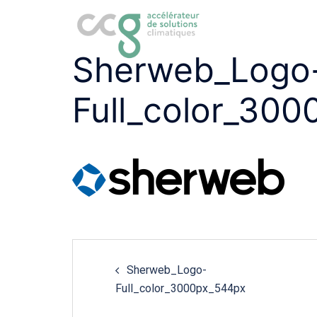
Aller
au
contenu
Sherweb_Logo
Full_color_30
Navigation
Sherweb_Logo-
de
Full_color_3000px_544px
l'article