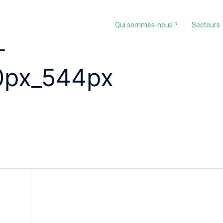
Qui sommes-nous ?
Secteurs
-
00px_544px