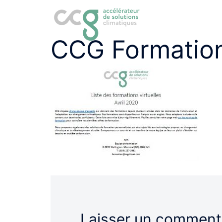
Aller
au
contenu
CCG Formatio
Laisser un comment