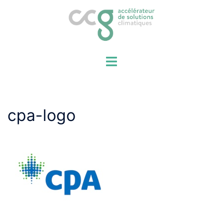
Aller
au
contenu
cpa-logo