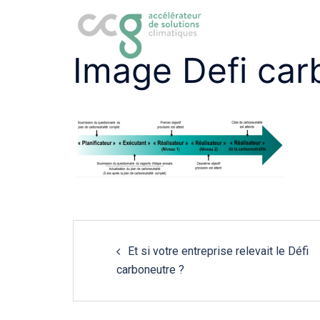
Aller
au
contenu
Image Defi car
Navigation
Et si votre entreprise relevait le Défi
de
carboneutre ?
l'article