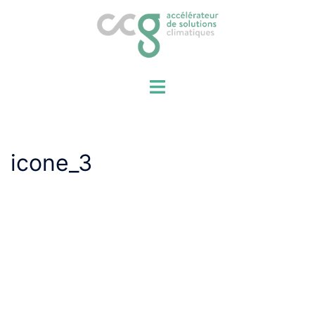
Aller
au
contenu
icone_3